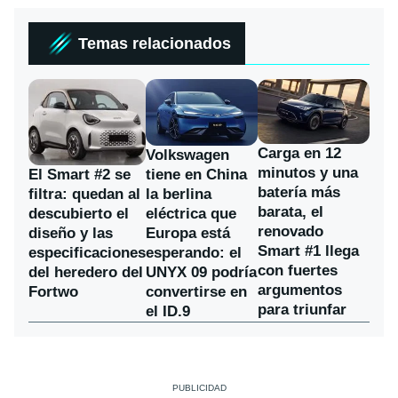
Temas relacionados
Carga en 12
Volkswagen
minutos y una
El Smart #2 se
tiene en China
batería más
filtra: quedan al
la berlina
barata, el
descubierto el
eléctrica que
renovado
diseño y las
Europa está
Smart #1 llega
especificaciones
esperando: el
con fuertes
del heredero del
UNYX 09 podría
argumentos
Fortwo
convertirse en
para triunfar
el ID.9