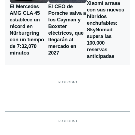
Xiaomi arrasa
El Mercedes-
El CEO de
con sus nuevos
AMG CLA 45
Porsche salva a
híbridos
establece un
los Cayman y
enchufables:
récord en
Boxster
SkyNomad
Nürburgring
eléctricos, que
supera las
con un tiempo
llegarán al
100.000
de 7:32,070
mercado en
reservas
minutos
2027
anticipadas