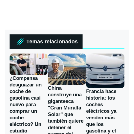
Temas relacionados
¿Compensa
desguazar un
China
coche de
Francia hace
construye una
gasolina casi
historia: los
gigantesca
nuevo para
coches
"Gran Muralla
comprar un
eléctricos ya
Solar" que
coche
venden más
también quiere
eléctrico? Un
que los
detener el
estudio
gasolina y el