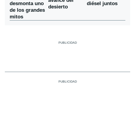
avance del
desmonta uno
diésel juntos
desierto
de los grandes
mitos