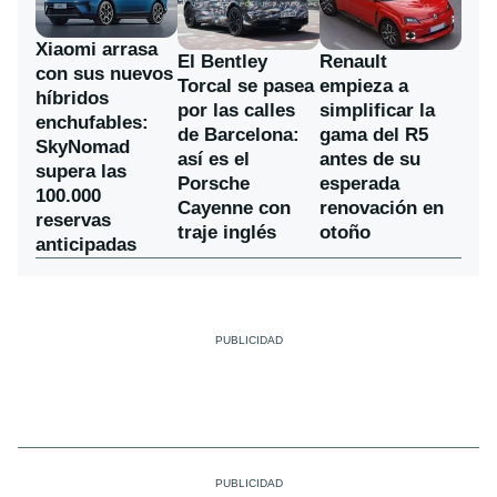
Xiaomi arrasa
El Bentley
Renault
con sus nuevos
Torcal se pasea
empieza a
híbridos
por las calles
simplificar la
enchufables:
de Barcelona:
gama del R5
SkyNomad
así es el
antes de su
supera las
Porsche
esperada
100.000
Cayenne con
renovación en
reservas
traje inglés
otoño
anticipadas