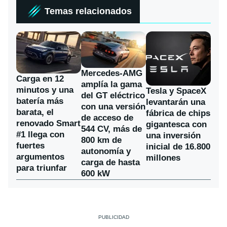
Temas relacionados
Mercedes-AMG
Carga en 12
amplía la gama
minutos y una
Tesla y SpaceX
del GT eléctrico
batería más
levantarán una
con una versión
barata, el
fábrica de chips
de acceso de
renovado Smart
gigantesca con
544 CV, más de
#1 llega con
una inversión
800 km de
fuertes
inicial de 16.800
autonomía y
argumentos
millones
carga de hasta
para triunfar
600 kW