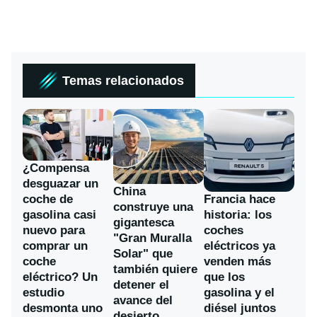
Temas relacionados
¿Compensa
desguazar un
China
coche de
Francia hace
construye una
gasolina casi
historia: los
gigantesca
nuevo para
coches
"Gran Muralla
comprar un
eléctricos ya
Solar" que
coche
venden más
también quiere
eléctrico? Un
que los
detener el
estudio
gasolina y el
avance del
desmonta uno
diésel juntos
desierto