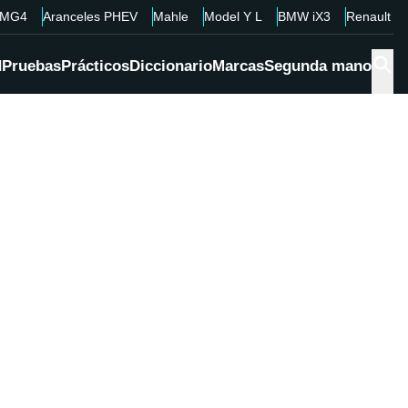
MG4
Aranceles PHEV
Mahle
Model Y L
BMW iX3
Renault 4
d
Pruebas
Prácticos
Diccionario
Marcas
Segunda mano