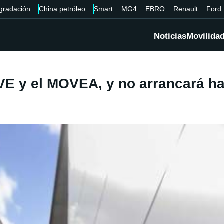
gradación
China petróleo
Smart
MG4
EBRO
Renault
Ford
Noticias
Movilida
VE y el MOVEA, y no arrancará has