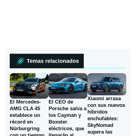
Temas relacionados
Xiaomi arrasa
El Mercedes-
El CEO de
con sus nuevos
AMG CLA 45
Porsche salva a
híbridos
establece un
los Cayman y
enchufables:
récord en
Boxster
SkyNomad
Nürburgring
eléctricos, que
supera las
con un tiempo
llegarán al