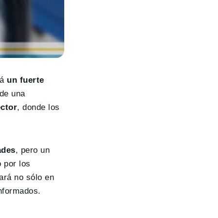
rá
un fuerte
 de una
ector
, donde los
ades
, pero un
 por los
tará no sólo en
nformados.