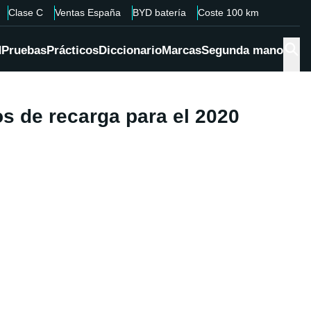
Clase C
Ventas España
BYD batería
Coste 100 km
d
Pruebas
Prácticos
Diccionario
Marcas
Segunda mano
os de recarga para el 2020