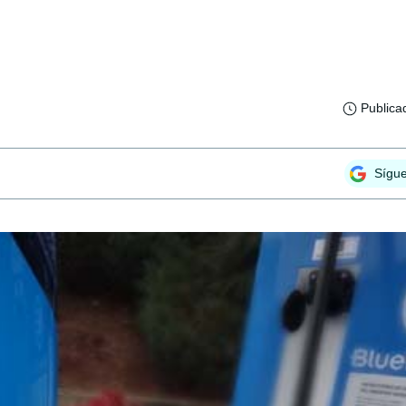
Publica
Sígu