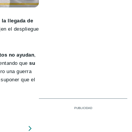
e
la llegada de
jen el despliegue
atos no ayudan
,
ntentando que
su
ro una guerra
e suponer que el