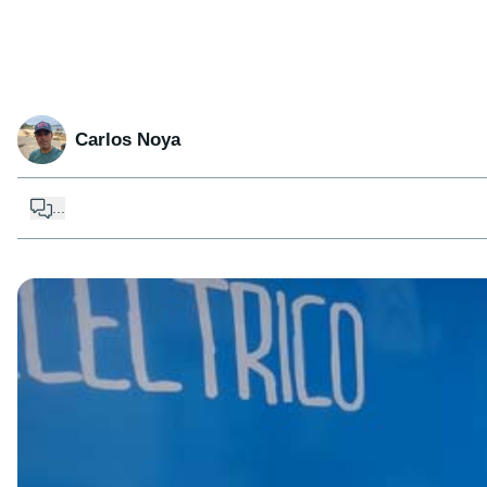
Carlos Noya
...