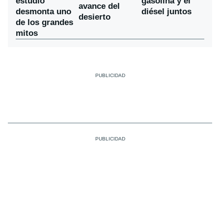
estudio
gasolina y el
avance del
desmonta uno
diésel juntos
desierto
de los grandes
mitos