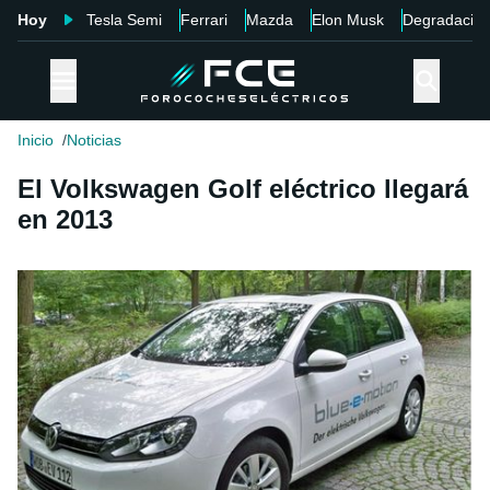
Hoy
Tesla Semi
Ferrari
Mazda
Elon Musk
Degradació
Inicio
Noticias
El Volkswagen Golf eléctrico llegará
en 2013