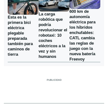
600 km de
La carga
autonomía
Esta es la
robótica que
eléctrica para
primera bici
podría
los híbridos
eléctrica
revolucionar el
enchufables:
plegable
robotaxi: 10
CATL cambia
preparada
coches
las reglas de
también para
eléctricos a la
juego con la
caminos de
vez y sin
nueva batería
tierra
humanos
Freevoy