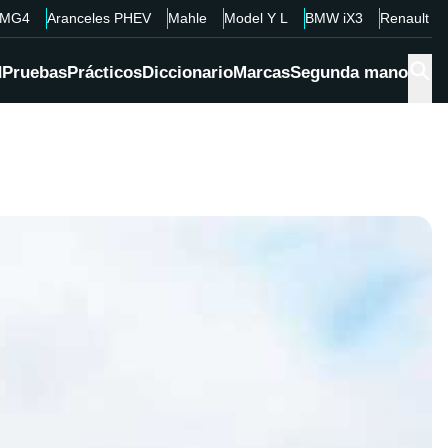
MG4
Aranceles PHEV
Mahle
Model Y L
BMW iX3
Renault 4
d
Pruebas
Prácticos
Diccionario
Marcas
Segunda mano