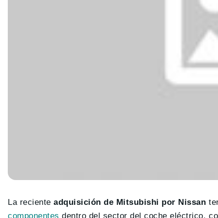
La reciente
adquisición de Mitsubishi por Nissan
te
componentes
dentro del sector del coche eléctrico, 