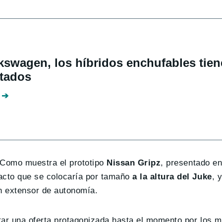
kswagen, los híbridos enchufables tien
ntados
 Como muestra el prototipo
Nissan Gripz
, presentado en
cto que se colocaría por tamaño
a la altura del Juke
, 
on extensor de autonomía.
tar una oferta protagonizada hasta el momento por los 