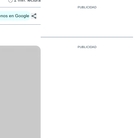
2
min. lectura
enos en Google