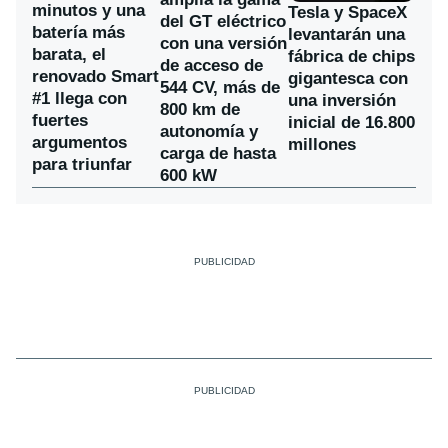
minutos y una
Tesla y SpaceX
del GT eléctrico
batería más
levantarán una
con una versión
barata, el
fábrica de chips
de acceso de
renovado Smart
gigantesca con
544 CV, más de
#1 llega con
una inversión
800 km de
fuertes
inicial de 16.800
autonomía y
argumentos
millones
carga de hasta
para triunfar
600 kW