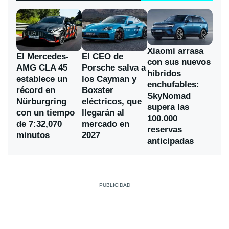
Xiaomi arrasa
El Mercedes-
El CEO de
con sus nuevos
AMG CLA 45
Porsche salva a
híbridos
establece un
los Cayman y
enchufables:
récord en
Boxster
SkyNomad
Nürburgring
eléctricos, que
supera las
con un tiempo
llegarán al
100.000
de 7:32,070
mercado en
reservas
minutos
2027
anticipadas