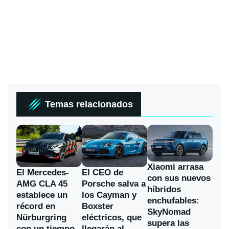
Temas relacionados
Xiaomi arrasa
El Mercedes-
El CEO de
con sus nuevos
AMG CLA 45
Porsche salva a
híbridos
establece un
los Cayman y
enchufables:
récord en
Boxster
SkyNomad
Nürburgring
eléctricos, que
supera las
con un tiempo
llegarán al