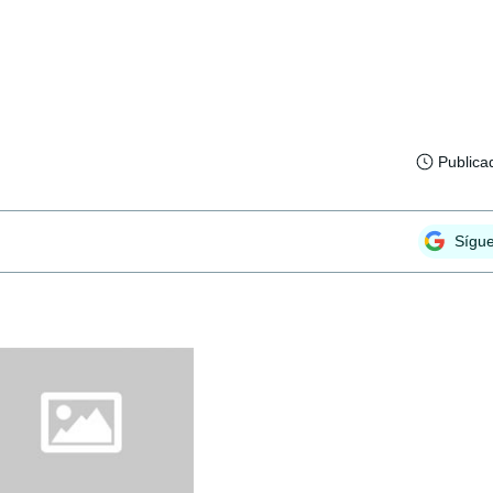
Publica
Sígu