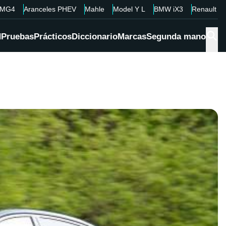
MG4
Aranceles PHEV
Mahle
Model Y L
BMW iX3
Renault 4
d
Pruebas
Prácticos
Diccionario
Marcas
Segunda mano