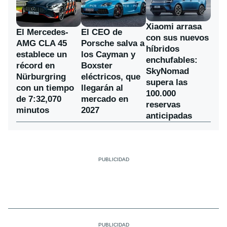
Xiaomi arrasa
El Mercedes-
El CEO de
con sus nuevos
AMG CLA 45
Porsche salva a
híbridos
establece un
los Cayman y
enchufables:
récord en
Boxster
SkyNomad
Nürburgring
eléctricos, que
supera las
con un tiempo
llegarán al
100.000
de 7:32,070
mercado en
reservas
minutos
2027
anticipadas