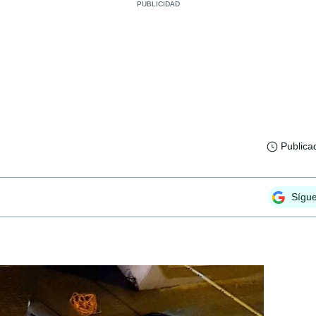
Publica
Sígu