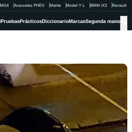
MG4
Aranceles PHEV
Mahle
Model Y L
BMW iX3
Renault 4
d
Pruebas
Prácticos
Diccionario
Marcas
Segunda mano