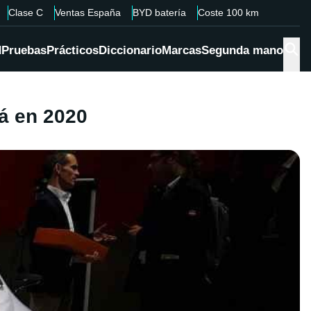
Clase C
Ventas España
BYD batería
Coste 100 km
d
Pruebas
Prácticos
Diccionario
Marcas
Segunda mano
á en 2020