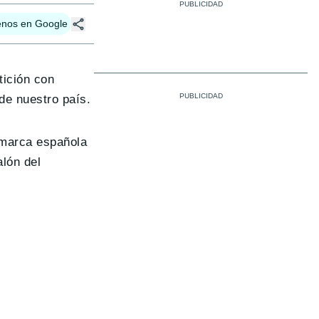
enos en Google
ición con
de nuestro país.
 marca española
lón del