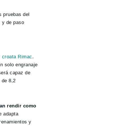
s pruebas del
, y de paso
r croata Rimac
.
n solo engranaje
 será capaz de
y de 8,2
ían rendir como
e adapta
trenamientos y