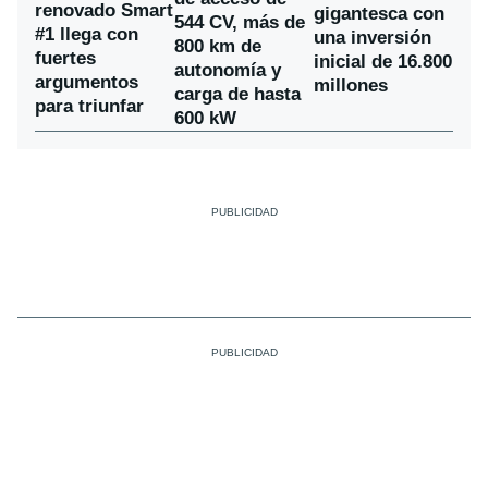
renovado Smart
gigantesca con
544 CV, más de
#1 llega con
una inversión
800 km de
fuertes
inicial de 16.800
autonomía y
argumentos
millones
carga de hasta
para triunfar
600 kW