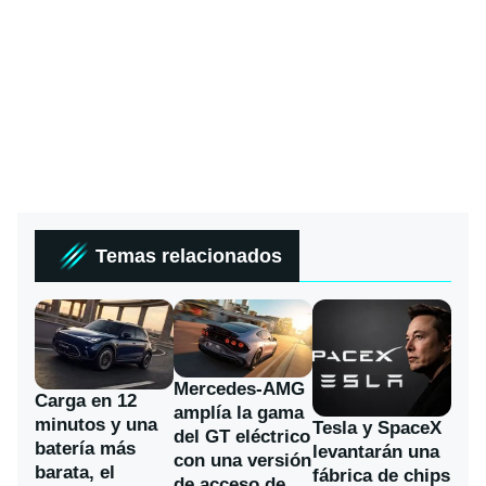
Temas relacionados
Mercedes-AMG
Carga en 12
amplía la gama
minutos y una
Tesla y SpaceX
del GT eléctrico
batería más
levantarán una
con una versión
barata, el
fábrica de chips
de acceso de