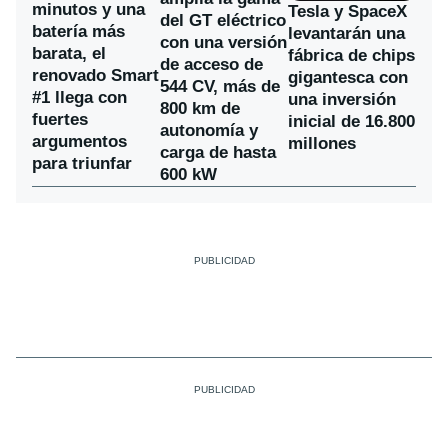
minutos y una
Tesla y SpaceX
del GT eléctrico
batería más
levantarán una
con una versión
barata, el
fábrica de chips
de acceso de
renovado Smart
gigantesca con
544 CV, más de
#1 llega con
una inversión
800 km de
fuertes
inicial de 16.800
autonomía y
argumentos
millones
carga de hasta
para triunfar
600 kW