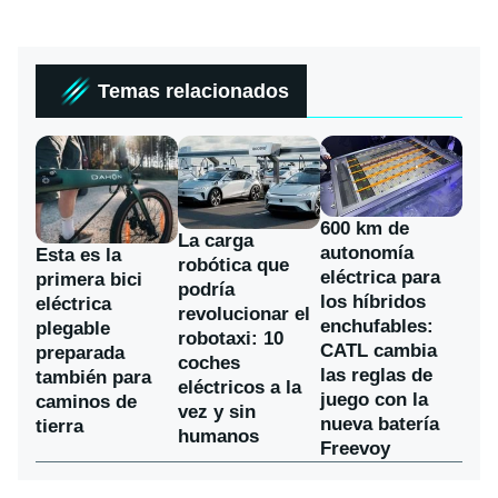
Temas relacionados
600 km de
La carga
autonomía
Esta es la
robótica que
eléctrica para
primera bici
podría
los híbridos
eléctrica
revolucionar el
enchufables:
plegable
robotaxi: 10
CATL cambia
preparada
coches
las reglas de
también para
eléctricos a la
juego con la
caminos de
vez y sin
nueva batería
tierra
humanos
Freevoy