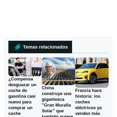
Temas relacionados
¿Compensa
desguazar un
China
coche de
Francia hace
construye una
gasolina casi
historia: los
gigantesca
nuevo para
coches
"Gran Muralla
comprar un
eléctricos ya
Solar" que
coche
venden más
también quiere