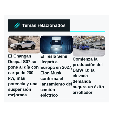
Temas relacionados
El Changan
El Tesla Semi
Comienza la
Deepal S07 se
llegará a
producción del
pone al día con
Europa en 2027,
BMW i3: la
carga de 200
Elon Musk
elevada
kW, más
confirma el
demanda
potencia y una
lanzamiento del
augura un éxito
suspensión
camión
arrollador
mejorada
eléctrico