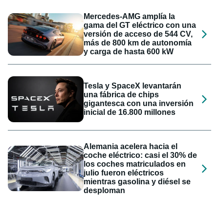
Mercedes-AMG amplía la
gama del GT eléctrico con una
versión de acceso de 544 CV,
más de 800 km de autonomía
y carga de hasta 600 kW
Tesla y SpaceX levantarán
una fábrica de chips
gigantesca con una inversión
inicial de 16.800 millones
Alemania acelera hacia el
coche eléctrico: casi el 30% de
los coches matriculados en
julio fueron eléctricos
mientras gasolina y diésel se
desploman