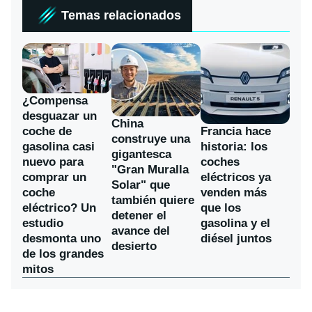
Temas relacionados
¿Compensa
desguazar un
China
coche de
Francia hace
construye una
gasolina casi
historia: los
gigantesca
nuevo para
coches
"Gran Muralla
comprar un
eléctricos ya
Solar" que
coche
venden más
también quiere
eléctrico? Un
que los
detener el
estudio
gasolina y el
avance del
desmonta uno
diésel juntos
desierto
de los grandes
mitos