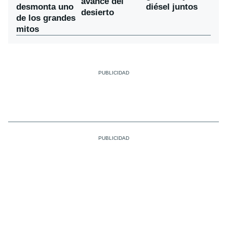
avance del
desmonta uno
diésel juntos
desierto
de los grandes
mitos