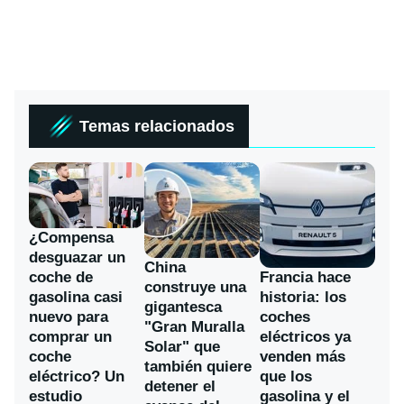
Temas relacionados
¿Compensa
desguazar un
China
coche de
Francia hace
construye una
gasolina casi
historia: los
gigantesca
nuevo para
coches
"Gran Muralla
comprar un
eléctricos ya
Solar" que
coche
venden más
también quiere
eléctrico? Un
que los
detener el
estudio
gasolina y el