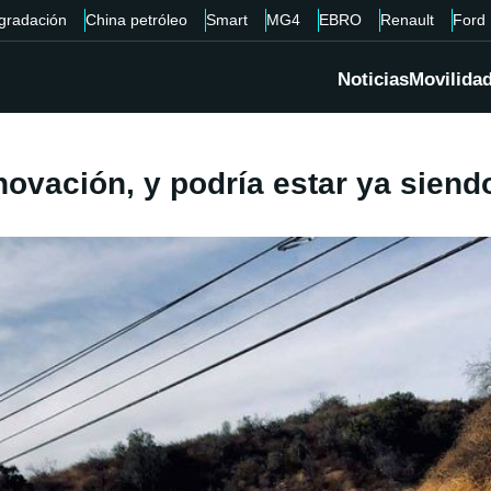
gradación
China petróleo
Smart
MG4
EBRO
Renault
Ford
Noticias
Movilida
novación, y podría estar ya siend