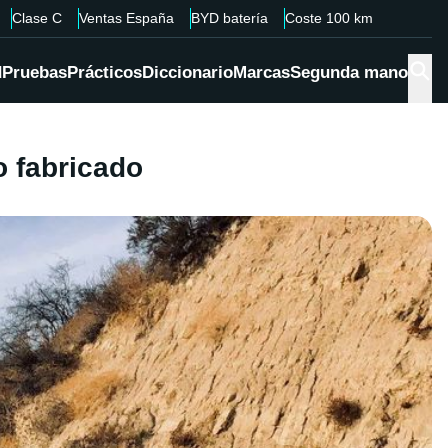
Clase C
Ventas España
BYD batería
Coste 100 km
d
Pruebas
Prácticos
Diccionario
Marcas
Segunda mano
o fabricado