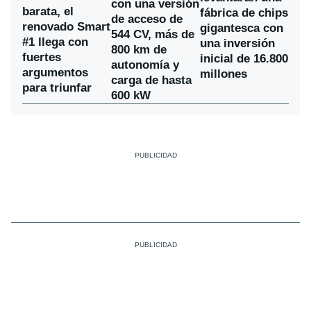
con una versión
barata, el
fábrica de chips
de acceso de
renovado Smart
gigantesca con
544 CV, más de
#1 llega con
una inversión
800 km de
fuertes
inicial de 16.800
autonomía y
argumentos
millones
carga de hasta
para triunfar
600 kW