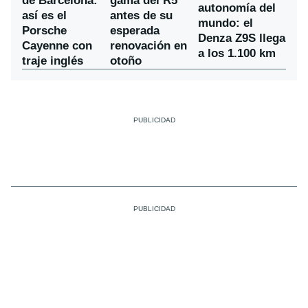
de Barcelona:
gama del R5
autonomía del
así es el
antes de su
mundo: el
Porsche
esperada
Denza Z9S llega
Cayenne con
renovación en
a los 1.100 km
traje inglés
otoño