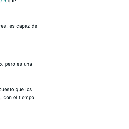
Q 5
,que
res, es capaz de
o
, pero es una
puesto que los
, con el tiempo