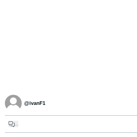
@ivanF1
...