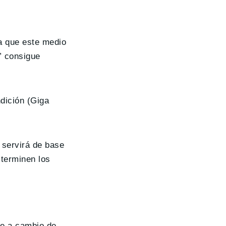
a que este medio
” consigue
dición (Giga
 servirá de base
 terminen los
ue a cambio de