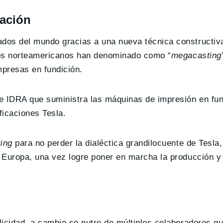
cación
dos del mundo gracias a una nueva técnica constructiv
los norteamericanos han denominado como “
megacasting
mpresas en fundición.
de IDRA que suministra las máquinas de impresión en fun
icaciones Tesla.
ing
para no perder la dialéctica grandilocuente de Tesla,
n Europa, una vez logre poner en marcha la producción y
blicidad, a cambio se nutre de múltiples colaboradores q