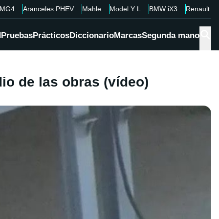
MG4
Aranceles PHEV
Mahle
Model Y L
BMW iX3
Renault 4
d
Pruebas
Prácticos
Diccionario
Marcas
Segunda mano
o de las obras (vídeo)