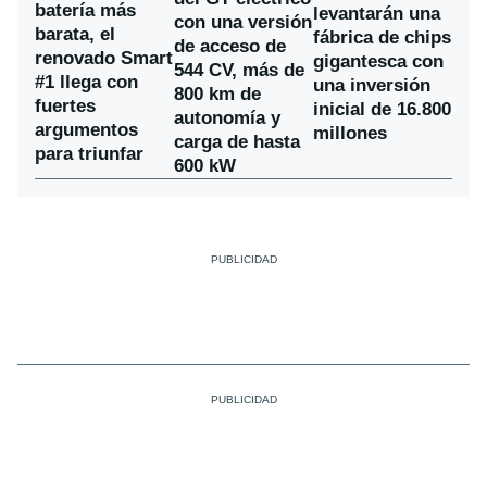
batería más
levantarán una
con una versión
barata, el
fábrica de chips
de acceso de
renovado Smart
gigantesca con
544 CV, más de
#1 llega con
una inversión
800 km de
fuertes
inicial de 16.800
autonomía y
argumentos
millones
carga de hasta
para triunfar
600 kW