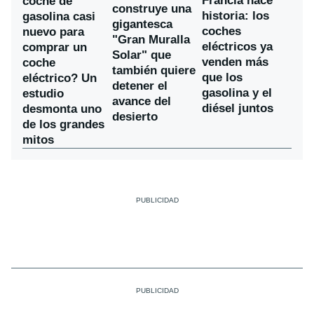
Francia hace
coche de
construye una
historia: los
gasolina casi
gigantesca
coches
nuevo para
"Gran Muralla
eléctricos ya
comprar un
Solar" que
venden más
coche
también quiere
que los
eléctrico? Un
detener el
gasolina y el
estudio
avance del
diésel juntos
desmonta uno
desierto
de los grandes
mitos