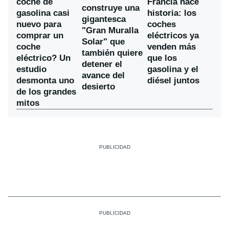
coche de
Francia hace
construye una
gasolina casi
historia: los
gigantesca
nuevo para
coches
"Gran Muralla
comprar un
eléctricos ya
Solar" que
coche
venden más
también quiere
eléctrico? Un
que los
detener el
estudio
gasolina y el
avance del
desmonta uno
diésel juntos
desierto
de los grandes
mitos