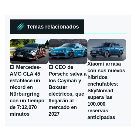
Temas relacionados
Xiaomi arrasa
El Mercedes-
El CEO de
con sus nuevos
AMG CLA 45
Porsche salva a
híbridos
establece un
los Cayman y
enchufables:
récord en
Boxster
SkyNomad
Nürburgring
eléctricos, que
supera las
con un tiempo
llegarán al
100.000
de 7:32,070
mercado en
reservas
minutos
2027
anticipadas