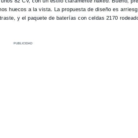
, unos 82 CV, con un estilo claramente
naked
. Bueno, pr
os huecos a la vista. La propuesta de diseño es arries
traste, y el paquete de baterías con celdas 2170 rodea