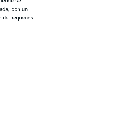
etende ser
gada, con un
do de pequeños