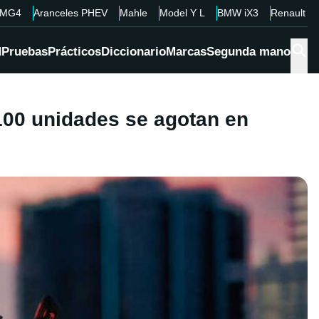
MG4
Aranceles PHEV
Mahle
Model Y L
BMW iX3
Renault 4
d
Pruebas
Prácticos
Diccionario
Marcas
Segunda mano
100 unidades se agotan en