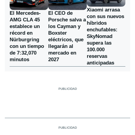
Xiaomi arrasa
El Mercedes-
El CEO de
con sus nuevos
AMG CLA 45
Porsche salva a
híbridos
establece un
los Cayman y
enchufables:
récord en
Boxster
SkyNomad
Nürburgring
eléctricos, que
supera las
con un tiempo
llegarán al
100.000
de 7:32,070
mercado en
reservas
minutos
2027
anticipadas