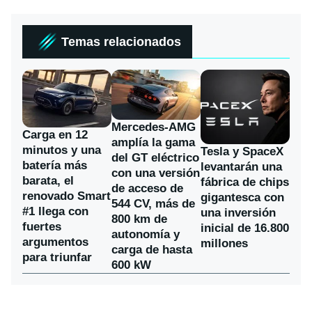
Temas relacionados
Mercedes-AMG
Carga en 12
amplía la gama
minutos y una
Tesla y SpaceX
del GT eléctrico
batería más
levantarán una
con una versión
barata, el
fábrica de chips
de acceso de
renovado Smart
gigantesca con
544 CV, más de
#1 llega con
una inversión
800 km de
fuertes
inicial de 16.800
autonomía y
argumentos
millones
carga de hasta
para triunfar
600 kW