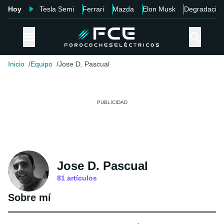
Hoy
Tesla Semi
Ferrari
Mazda
Elon Musk
Degradació
Inicio
Equipo
Jose D. Pascual
Jose D. Pascual
81
artículos
Sobre mí