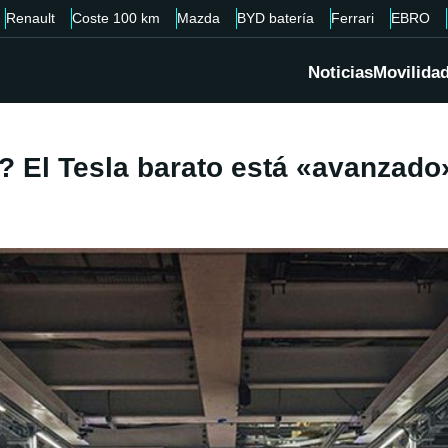
Renault
Coste 100 km
Mazda
BYD batería
Ferrari
EBRO
Noticias
Movilida
 El Tesla barato está «avanzado»