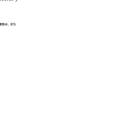
res»
, es