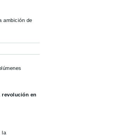
a ambición de
volúmenes
a revolución en
 la