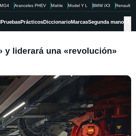
MG4
Aranceles PHEV
Mahle
Model Y L
BMW iX3
Renault 4
d
Pruebas
Prácticos
Diccionario
Marcas
Segunda mano
 y liderará una «revolución»