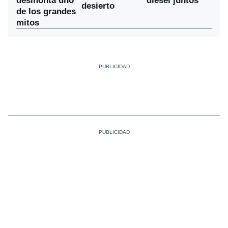
desmonta uno
diésel juntos
desierto
de los grandes
mitos