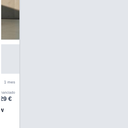
V
1 mes
financiado
29 €
kW