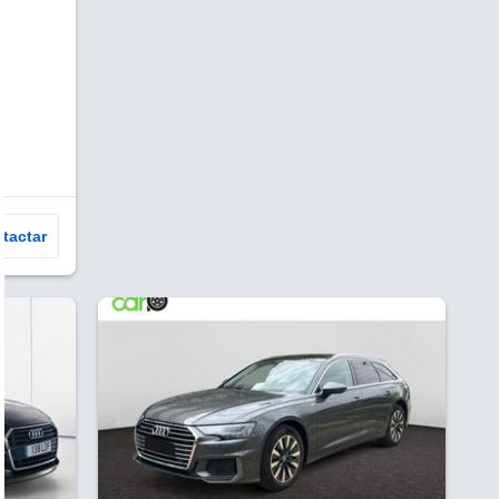
tactar
V