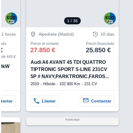
1
/ 36
11 horas
Alpedrete (Madrid)
10 dias
iado
Precio al contado
Precio financiado
€
27.850 €
25.850 €
 de 445 €
Audi A6 AVANT 45 TDI QUATTRO
50kW
TIPTRONIC SPORT S-LINE 231CV
5P # NAVY,PARKTRONIC,FAROS...
2019
Híbrido
102.900 Km
231 CV
tactar
Llamar
Contactar