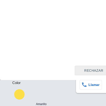
Tipo de vendedor
Todos
Plazas
Quart de Pob
-
Precio al contado
29.490 €
Puertas
Audi A6 design
-
quattro 220 kW
RECHAZAR
2020
Híbrido
11
Color
Llamar
Amarillo