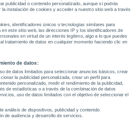
rar publicidad o contenido personalizado, aunque sí podrás
 la instalación de cookies y acceder a nuestro sitio web a través
1
/ 10
1
/ 38
es, identificadores únicos o tecnologías similares para
n este sitio web, las direcciones IP y los identificadores de
adrid
A Grela (A Coruña)
rsonales en virtud de un interés legítimo, algo a lo que puedes
2 horas
 al tratamiento de datos en cualquier momento haciendo clic en
Precio al contado
Precio financ
32.900 €
29.900 
Cuota mínima
miento de datos:
Audi A6 Avant Sport 40 TDI 1
uso de datos limitados para seleccionar anuncios básicos, crear
 Mild-Hybrid Quattro
(204CV) S tron.
ccionar la publicidad personalizada, crear un perfil para
ontenido personalizado, medir el rendimiento de la publicidad,
.015 Km
231 CV
2020
Híbrido
59.500 Km
204 CV
vés de estadísticas o a través de la combinación de datos
rvicios, uso de datos limitados con el objetivo de seleccionar el
Contactar
Llamar
Con
e análisis de dispositivos, publicidad y contenido
n de audiencia y desarrollo de servicios.