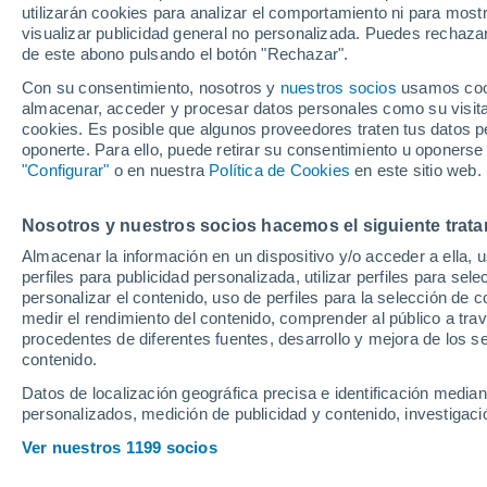
utilizarán cookies para analizar el comportamiento ni para most
visualizar publicidad general no personalizada. Puedes rechazar
de este abono pulsando el botón "Rechazar".
Ubicación
Con su consentimiento, nosotros y
nuestros socios
usamos cooki
almacenar, acceder y procesar datos personales como su visita e
Población o CP
Provincia
Rivas-Vaciam
cookies. Es posible que algunos proveedores traten tus datos pe
(Madrid)
oponerte. Para ello, puede retirar su consentimiento u oponerse
"Configurar"
o en nuestra
Política de Cookies
en este sitio web.
Precio
35.190 €
Radio
Nosotros y nuestros socios hacemos el siguiente trata
Almacenar la información en un dispositivo y/o acceder a ella, 
Audi A6 45 TDI
perfiles para publicidad personalizada, utilizar perfiles para sele
Todo el país
personalizar el contenido, uso de perfiles para la selección de c
2018
Híbrido
72
medir el rendimiento del contenido, comprender al público a tra
Solo anuncios de Península y
procedentes de diferentes fuentes, desarrollo y mejora de los se
Baleares
contenido.
Llamar
Datos de localización geográfica precisa e identificación mediant
personalizados, medición de publicidad y contenido, investigació
Nuevos en stock
Ver nuestros 1199 socios