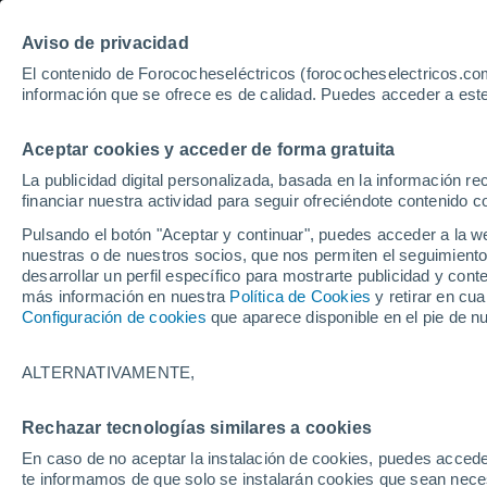
Aviso de privacidad
El contenido de Forococheseléctricos (forococheselectricos.com
información que se ofrece es de calidad. Puedes acceder a este
Inicio
Coches eléctricos de segunda mano
Audi
A6
Aceptar cookies y acceder de forma gratuita
10
Audi A6 de segunda man
La publicidad digital personalizada, basada en la información r
financiar nuestra actividad para seguir ofreciéndote contenido c
Pulsando el botón "Aceptar y continuar", puedes acceder a la w
nuestras o de nuestros socios, que nos permiten el seguimiento
Guardar búsqueda
desarrollar un perfil específico para mostrarte publicidad y co
más información en nuestra
Política de Cookies
y retirar en cu
Configuración de cookies
que aparece disponible en el pie de n
Marca
Audi
ALTERNATIVAMENTE,
Modelo
Rechazar tecnologías similares a cookies
En caso de no aceptar la instalación de cookies, puedes accede
A6
te informamos de que solo se instalarán cookies que sean necesa