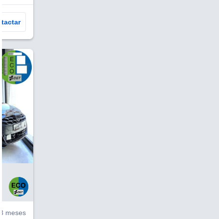
tactar
V
3 meses