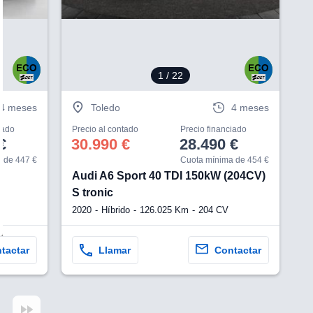
1
/ 22
4 meses
Toledo
4 meses
iado
Precio al contado
Precio financiado
€
30.990 €
28.490 €
 de 447 €
Cuota mínima de 454 €
Audi A6 Sport 40 TDI 150kW (204CV)
S tronic
2020
Híbrido
126.025 Km
204 CV
tactar
Llamar
Contactar