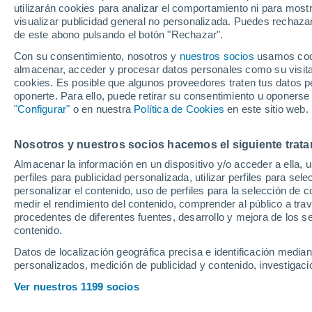
utilizarán cookies para analizar el comportamiento ni para most
visualizar publicidad general no personalizada. Puedes rechazar
de este abono pulsando el botón "Rechazar".
Ubicación
Con su consentimiento, nosotros y
nuestros socios
usamos cooki
almacenar, acceder y procesar datos personales como su visita e
Población o CP
Provincia
Madrid
cookies. Es posible que algunos proveedores traten tus datos pe
oponerte. Para ello, puede retirar su consentimiento u oponerse
Precio al contado
"Configurar"
o en nuestra
Política de Cookies
en este sitio web.
22.890 €
23
Radio
Nosotros y nuestros socios hacemos el siguiente trata
Mazda Mazda3
103kW 6AT Pri
Almacenar la información en un dispositivo y/o acceder a ella, 
perfiles para publicidad personalizada, utilizar perfiles para sele
2025
Híbrido
26
Todo el país
personalizar el contenido, uso de perfiles para la selección de c
medir el rendimiento del contenido, comprender al público a tra
Solo anuncios de Península y
procedentes de diferentes fuentes, desarrollo y mejora de los se
Llamar
Baleares
contenido.
Datos de localización geográfica precisa e identificación mediant
personalizados, medición de publicidad y contenido, investigació
Nuevos en stock
Ver nuestros 1199 socios