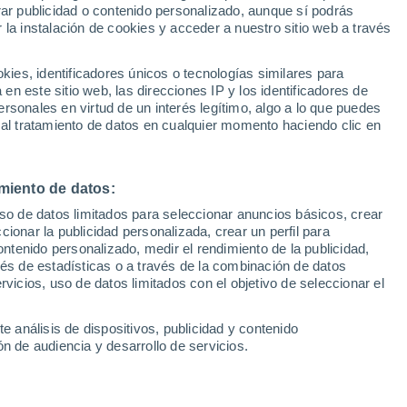
rar publicidad o contenido personalizado, aunque sí podrás
 la instalación de cookies y acceder a nuestro sitio web a través
1
/ 22
1
/ 22
es, identificadores únicos o tecnologías similares para
n este sitio web, las direcciones IP y los identificadores de
2 meses
Madrid
rsonales en virtud de un interés legítimo, algo a lo que puedes
 al tratamiento de datos en cualquier momento haciendo clic en
Precio financiado
Precio al contado
Precio 
21.390 €
22.990 €
21.4
.990 €
23.990 €
miento de datos:
 2.5L E-SKY G MHEV
Mazda Mazda3 2.5L e-SKY G
me-Line
103kW 6AT Prime-Line
uso de datos limitados para seleccionar anuncios básicos, crear
ccionar la publicidad personalizada, crear un perfil para
.653 Km
140 CV
2025
Híbrido
24.953 Km
140 CV
ontenido personalizado, medir el rendimiento de la publicidad,
vés de estadísticas o a través de la combinación de datos
rvicios, uso de datos limitados con el objetivo de seleccionar el
Contactar
Llamar
Con
e análisis de dispositivos, publicidad y contenido
n de audiencia y desarrollo de servicios.