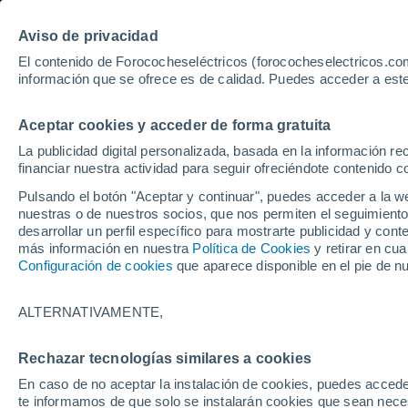
Aviso de privacidad
El contenido de Forococheseléctricos (forococheselectricos.com
información que se ofrece es de calidad. Puedes acceder a este
Inicio
Coches eléctricos de segunda mano
Mazda
Madrid
Aceptar cookies y acceder de forma gratuita
131
Mazda de segunda mano
La publicidad digital personalizada, basada en la información r
financiar nuestra actividad para seguir ofreciéndote contenido c
Pulsando el botón "Aceptar y continuar", puedes acceder a la w
nuestras o de nuestros socios, que nos permiten el seguimiento
Guardar búsqueda
desarrollar un perfil específico para mostrarte publicidad y co
más información en nuestra
Política de Cookies
y retirar en cu
Configuración de cookies
que aparece disponible en el pie de n
Marca
Mazda
ALTERNATIVAMENTE,
Modelo
Rechazar tecnologías similares a cookies
En caso de no aceptar la instalación de cookies, puedes accede
Seleccionar modelo
te informamos de que solo se instalarán cookies que sean necesa