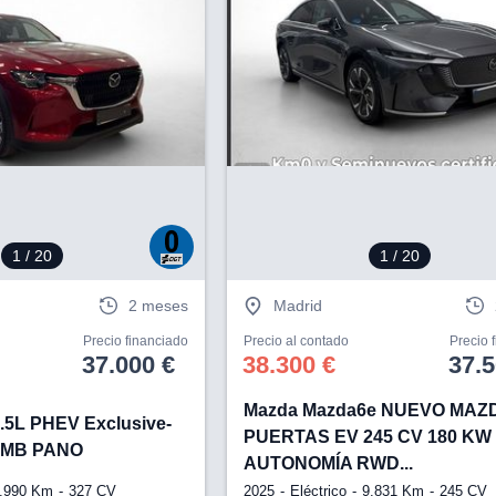
1
/ 20
1
/ 20
2 meses
Madrid
Precio financiado
Precio al contado
Precio 
37.000 €
38.300 €
37.5
Mazda Mazda6e NUEVO MAZ
.5L PHEV Exclusive-
PUERTAS EV 245 CV 180 K
OMB PANO
AUTONOMÍA RWD...
.990 Km
327 CV
2025
Eléctrico
9.831 Km
245 CV