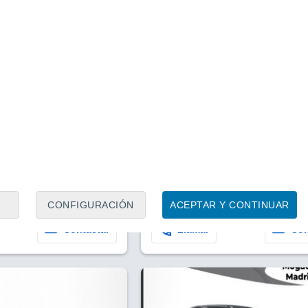
1
/ 20
1
/ 20
2 meses
Madrid
Precio financiado
Precio al contado
Precio 
18.500 €
21.900 €
20.9
.500 €
Mazda CX-30
7.694 Km
122 CV
2022
Híbrido
96.475 Km
122 CV
CONFIGURACIÓN
ACEPTAR Y CONTINUAR
Contactar
Llamar
Con