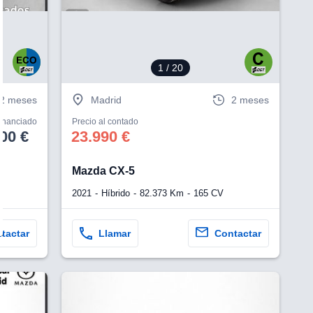
1
/ 20
2 meses
Madrid
2 meses
financiado
Precio al contado
00 €
23.990 €
Mazda CX-5
2021
Híbrido
82.373 Km
165 CV
tactar
Llamar
Contactar