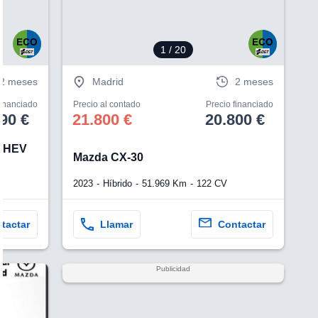
1
/ 20
2 meses
Madrid
2 meses
financiado
Precio al contado
Precio financiado
90 €
21.800 €
20.800 €
 MHEV
Mazda CX-30
2023
Híbrido
51.969 Km
122 CV
tactar
Llamar
Contactar