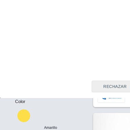
Tipo de vendedor
Todos
Plazas
Madrid
Precio al contado
-
18.900 €
19
Puertas
Mazda CX-30
-
2021
Híbrido
10
RECHAZAR
Llamar
Color
Amarillo