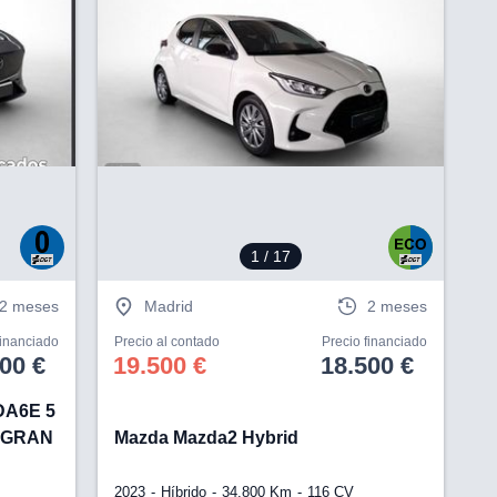
V
1
/ 17
2 meses
Madrid
2 meses
financiado
Precio al contado
Precio financiado
00 €
19.500 €
18.500 €
DA6E 5
W GRAN
Mazda Mazda2 Hybrid
2023
Híbrido
34.800 Km
116 CV