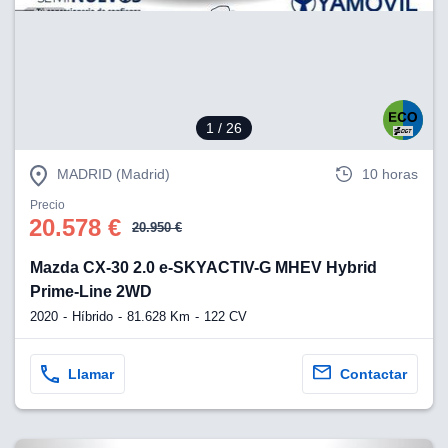
eb, pero no se
okies para
omportamiento
ar publicidad
ersonalizado,
drás
licidad
1
/ 26
rsonalizada.
zar la
MADRID (Madrid)
10 horas
e cookies y
stro sitio
Precio
 de este
20.578 €
20.950 €
do el botón
Mazda CX-30 2.0 e-SKYACTIV-G MHEV Hybrid
ntimiento,
Prime-Line 2WD
estros socios
2020
Híbrido
81.628 Km
122 CV
ies,
es únicos o
imilares para
Llamar
Contactar
cceder y
os personales
a en este
s direcciones