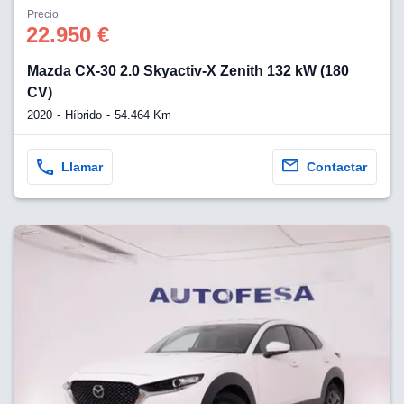
os para
Precio
anuncios
22.950 €
 perfiles
ad
Mazda CX-30 2.0 Skyactiv-X Zenith 132 kW (180
 utilizar
seleccionar la
CV)
rsonalizada,
2020
Híbrido
54.464 Km
l para
el contenido,
s para la
Llamar
Contactar
 contenido
, medir el
e la
edir el
el contenido,
 público a
adísticas o a
 combinación
cedentes de
entes,
mejora de los
o de datos
 el objetivo
r el