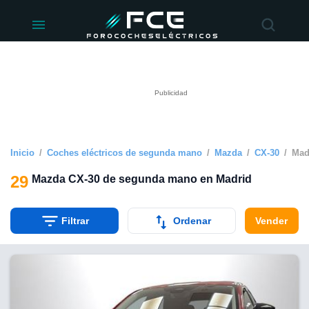
ivacidad
de
éctricos
lectricos.com)
rado por
 para
e la
ue se ofrece
d. Puedes
e sitio web
Inicio
Coches eléctricos de segunda mano
Mazda
CX-30
Mad
siguientes
29
Mazda CX-30 de segunda mano en Madrid
okies y
 forma
Filtrar
Ordenar
Vender
digital
a, basada en
n recogida
kies o
imilares, nos