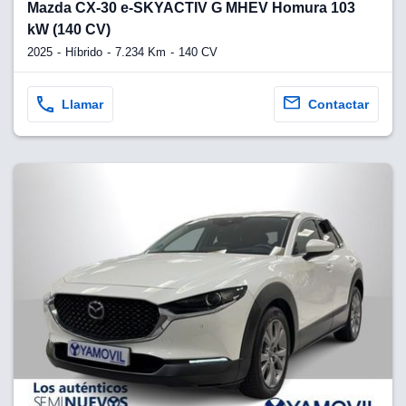
lquier
Mazda CX-30 e-SKYACTIV G MHEV Homura 103
kW (140 CV)
to pulsando
2025
Híbrido
7.234 Km
140 CV
n de cookies
disponible en
Llamar
Contactar
stra página
VAMENTE,
ecnologías
 cookies
o aceptar la
e cookies,
er a nuestro
ectricos.com.
 te
e que solo se
okies que
ias para
 navegación