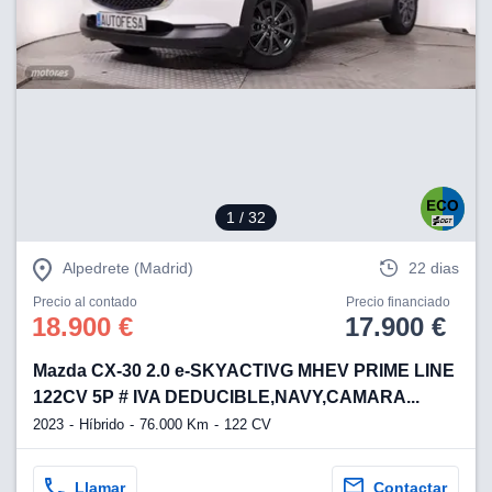
lización
ecisa e
n mediante
spositivos,
contenido
os, medición
 y contenido,
 de audiencia
e servicios.
1
/ 32
 1199 socios
Alpedrete (Madrid)
22 dias
Precio al contado
Precio financiado
18.900 €
17.900 €
Mazda CX-30 2.0 e-SKYACTIVG MHEV PRIME LINE
122CV 5P # IVA DEDUCIBLE,NAVY,CAMARA...
2023
Híbrido
76.000 Km
122 CV
Llamar
Contactar