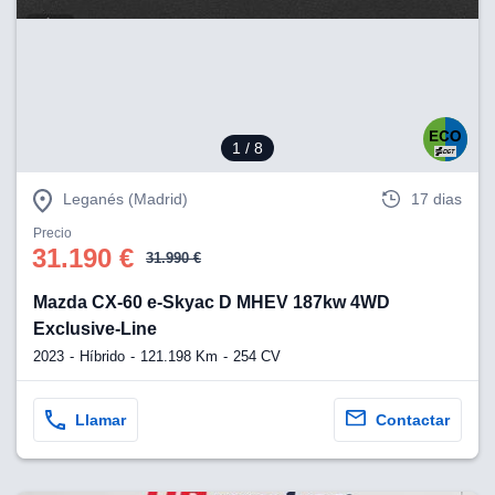
eb, pero no se
okies para
omportamiento
ar publicidad
ersonalizado,
drás
licidad
1
/ 8
rsonalizada.
zar la
e cookies y
Leganés (Madrid)
17 dias
stro sitio
Precio
 de este
31.190 €
do el botón
31.990 €
Mazda CX-60 e-Skyac D MHEV 187kw 4WD
ntimiento,
Exclusive-Line
estros socios
ies,
2023
Híbrido
121.198 Km
254 CV
es únicos o
imilares para
cceder y
Llamar
Contactar
os personales
a en este
s direcciones