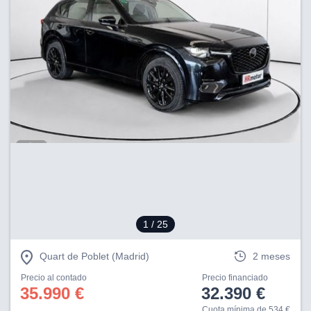
1
/ 25
Quart de Poblet (Madrid)
2 meses
Precio al contado
Precio financiado
35.990 €
32.390 €
Cuota mínima de 534 €