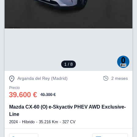
1
/ 8
Arganda del Rey (Madrid)
2 meses
Precio
39.600 €
40.300 €
Mazda CX-60 (O) e-Skyactiv PHEV AWD Exclusive-
Line
2024
Híbrido
35.216 Km
327 CV