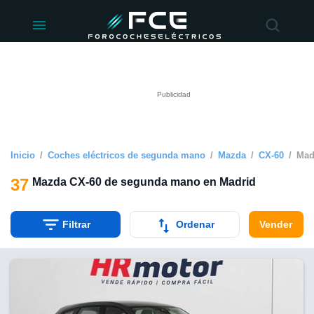
ivacidad
de
éctricos
lectricos.com)
rado por
 para
e la
ue se ofrece
d. Puedes
e sitio web
Inicio
Coches eléctricos de segunda mano
Mazda
CX-60
Mad
siguientes
37
Mazda CX-60 de segunda mano en Madrid
okies y
 forma
Filtrar
Ordenar
Vender
digital
a, basada en
n recogida
kies o
imilares, nos