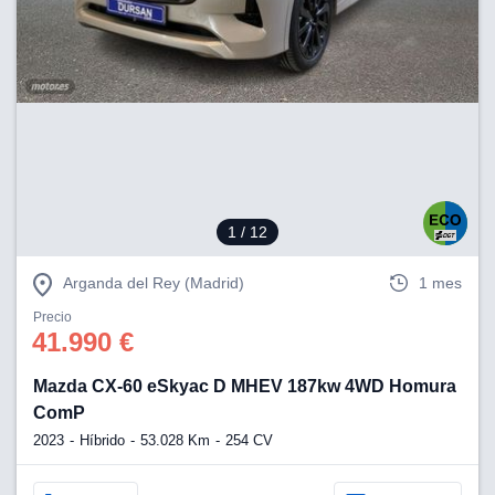
lización
ecisa e
n mediante
spositivos,
contenido
os, medición
 y contenido,
 de audiencia
e servicios.
1
/ 12
 1199 socios
Arganda del Rey (Madrid)
1 mes
Precio
41.990 €
Mazda CX-60 eSkyac D MHEV 187kw 4WD Homura
ComP
2023
Híbrido
53.028 Km
254 CV