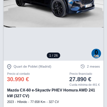
1
/ 26
Quart de Poblet (Madrid)
2 meses
Precio al contado
Precio financiado
30.990 €
27.890 €
Cuota mínima de 461 €
Mazda CX-60 e-Skyactiv PHEV Homura AWD 241
kW (327 CV)
2023
Híbrido
77.658 Km
327 CV