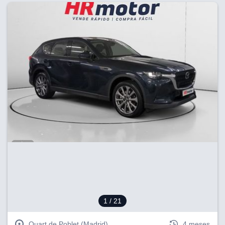
1
/ 21
Quart de Poblet (Madrid)
4 meses