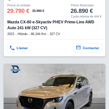
os para
Precio al contado
Precio financiado
anuncios
29.790 €
26.890 €
 perfiles
35.990 €
ad
Cuota mínima de 444 €
 utilizar
Mazda CX-60 e-Skyactiv PHEV Prime-Line AWD
seleccionar la
Auto 241 kW (327 CV)
rsonalizada,
l para
2023
Híbrido
86.244 Km
327 CV
el contenido,
s para la
 contenido
Llamar
Contactar
, medir el
e la
edir el
el contenido,
 público a
adísticas o a
 combinación
cedentes de
entes,
mejora de los
o de datos
 el objetivo
r el