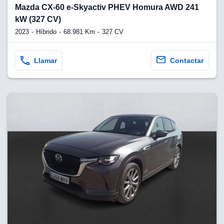
lquier
Mazda CX-60 e-Skyactiv PHEV Homura AWD 241
kW (327 CV)
to pulsando
2023
Híbrido
68.981 Km
327 CV
n de cookies
disponible en
stra página
Llamar
Contactar
VAMENTE,
ecnologías
 cookies
o aceptar la
e cookies,
er a nuestro
ectricos.com.
 te
e que solo se
okies que
ias para
 navegación