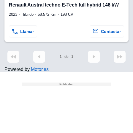
lquier
Renault Austral techno E-Tech full hybrid 146 kW
to pulsando
2023
Híbrido
58.572 Km
198 CV
n de cookies
disponible en
Llamar
Contactar
stra página
VAMENTE,
1
de
1
ecnologías
Powered by
Motor.es
 cookies
o aceptar la
e cookies,
er a nuestro
ectricos.com.
 te
e que solo se
okies que
ias para
 navegación