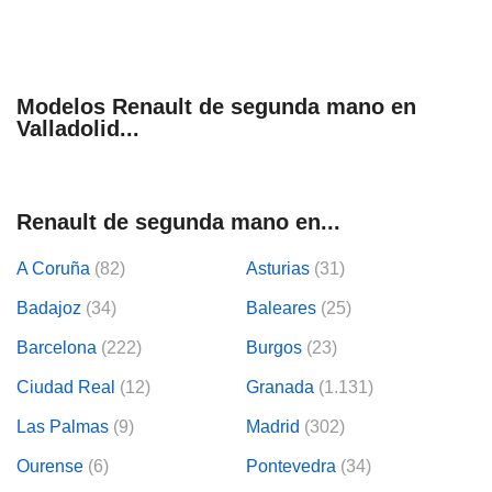
tificadores de
posible que
eedores traten
rsonales en
nterés
Modelos Renault de segunda mano en
 a lo que
Valladolid...
rte. Para
tirar su
to u oponerse
o de datos en
mento
Renault de segunda mano en...
 en
 en nuestra
A Coruña
(82)
Asturias
(31)
ookies
en
b.
Badajoz
(34)
Baleares
(25)
 nuestros
Barcelona
(222)
Burgos
(23)
emos el
ratamiento
Ciudad Real
(12)
Granada
(1.131)
Las Palmas
(9)
Madrid
(302)
 información
tivo y/o
Ourense
(6)
Pontevedra
(34)
a, uso de