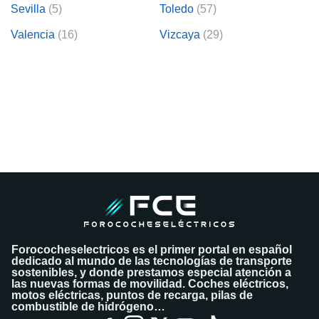
os para
Sevilla
(5)
Toledo
(57)
anuncios
 perfiles
Valencia
(16)
Vizcaya
(29)
ad
 utilizar
seleccionar la
rsonalizada,
l para
el contenido,
s para la
 contenido
, medir el
e la
edir el
el contenido,
 público a
adísticas o a
 combinación
cedentes de
Forococheselectricos es el primer portal en español
entes,
dedicado al mundo de las tecnologías de transporte
sostenibles, y donde prestamos especial atención a
mejora de los
las nuevas formas de movilidad. Coches eléctricos,
o de datos
motos eléctricas, puntos de recarga, pilas de
 el objetivo
combustible de hidrógeno…
r el