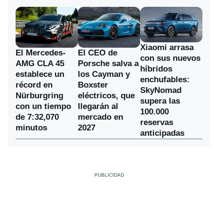
Xiaomi arrasa
El Mercedes-
El CEO de
con sus nuevos
AMG CLA 45
Porsche salva a
híbridos
establece un
los Cayman y
enchufables:
récord en
Boxster
SkyNomad
Nürburgring
eléctricos, que
supera las
con un tiempo
llegarán al
100.000
de 7:32,070
mercado en
reservas
minutos
2027
anticipadas