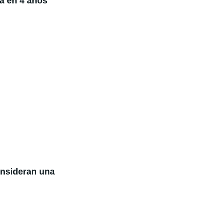
rá en 4 años
onsideran una