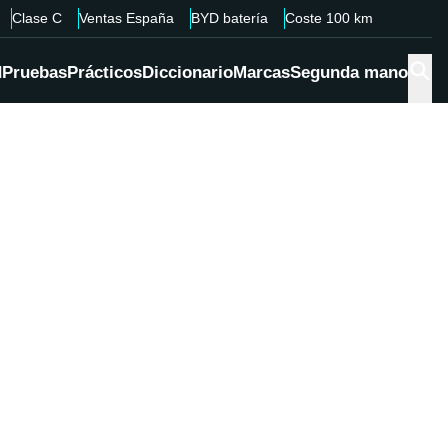
Clase C
Ventas España
BYD batería
Coste 100 km
d
Pruebas
Prácticos
Diccionario
Marcas
Segunda mano